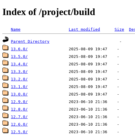
Index of /project/build
Name
Last modified
Size
De
Parent Directory
13.6.0/
13.5.0/
13.4.0/
13.3.0/
13.2.0/
13.1.0/
13.0.0/
12.9.0/
12.8.0/
12.7.0/
12.6.0/
12.5.0/